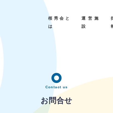
桜秀会と
運営施
は
設
秀会とは
営施設
Contact us
お問合せ
満快のふる郷山の手