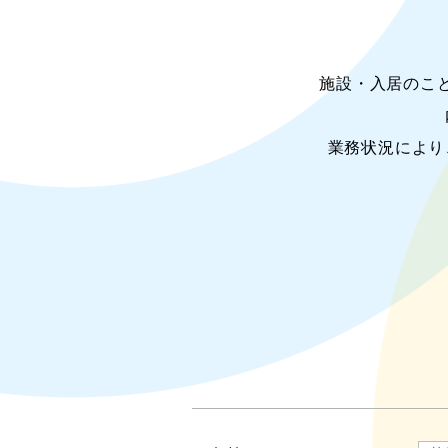
施設・入居のこ
業務状況により
採
お
情