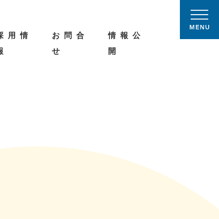
採用情
お問合
情報公
報
せ
開